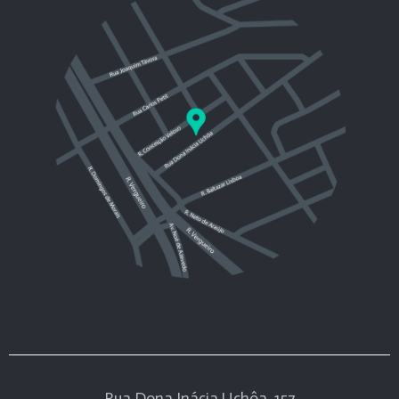
Rua Dona Inácia Uchôa, 157